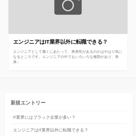
エンジニアはIT業界以外に転職できる？
エンジニアとして働くにあたって、将来性があるのかはやはり気に
なるところです。エンジニアの中でもいろいろな種類があり、将
来...
新規エントリー
IT業界にはブラック企業が多い？
エンジニアはIT業界以外に転職できる？