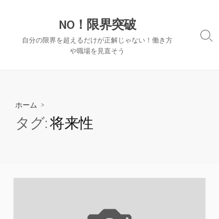
コ
ン
NO！限界突破
テ
検
自分の限界を超えるだけが正解じゃない！働き方
ン
索
や職場を見直そう
ツ
切
へ
り
替
ス
え
キ
ッ
ホーム
>
プ
タグ:
将来性